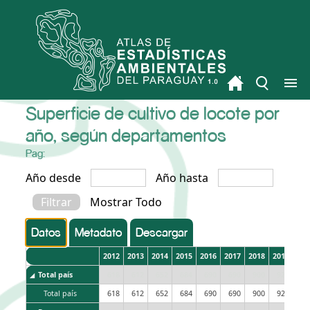
Superficie de cultivo de locote por
año, según departamentos
Pag:
Año desde
Año hasta
Mostrar Todo
Datos
Metadato
Descargar
2012
2013
2014
2015
2016
2017
2018
2019
202
Total país
618
612
652
684
690
690
900
923
96
Total país
618
612
652
684
690
690
900
923
96