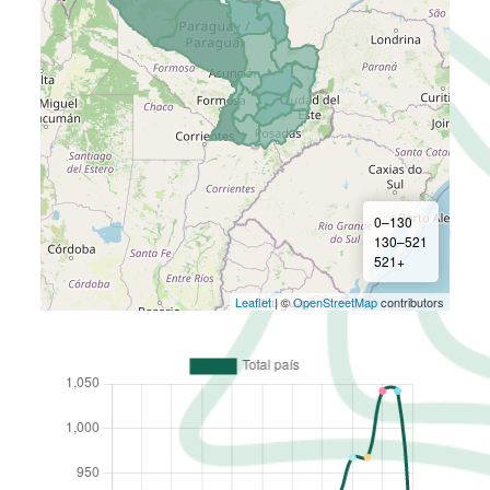
0–130
130–521
521+
Leaflet
| ©
OpenStreetMap
contributors